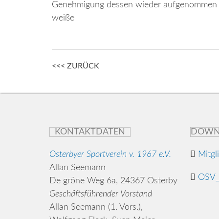
Genehmigung dessen wieder aufgenommen we
weiße
Posts
<<< ZURÜCK
navigation
KONTAKTDATEN
DOWN
Osterbyer Sportverein v. 1967 e.V.
Mitgl
Allan Seemann
OSV_
De gröne Weg 6a, 24367 Osterby
Geschäftsführender Vorstand
Allan Seemann (1. Vors.),