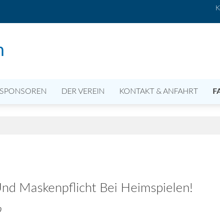
K
n
SPONSOREN
DER VEREIN
KONTAKT & ANFAHRT
F
Und Maskenpflicht Bei Heimspielen!
0