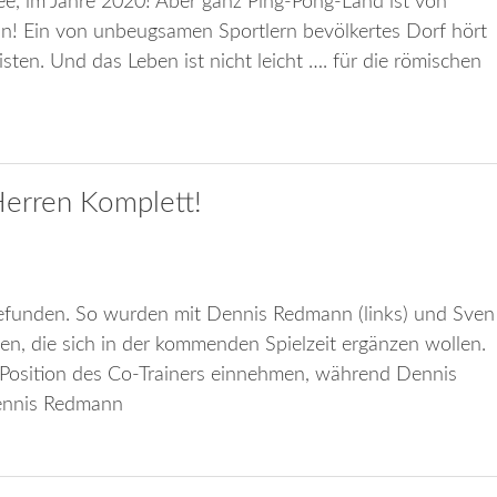
ee, im Jahre 2020! Aber ganz Ping-Pong-Land ist von
n! Ein von unbeugsamen Sportlern bevölkertes Dorf hört
isten. Und das Leben ist nicht leicht …. für die römischen
Herren Komplett!
 gefunden. So wurden mit Dennis Redmann (links) und Sven
en, die sich in der kommenden Spielzeit ergänzen wollen.
 Position des Co-Trainers einnehmen, während Dennis
Dennis Redmann