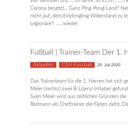
Wir befinden uns … im Jahre 50 v.Chr.? …. n
Corona besetzt... Ganz Ping-Pong-Land? Nei
nicht auf, dem Eindringling Widerstand zu le
Legionäre? …. wieder
Fußball | Trainer-Team Der 1. 
Aktuelles
OSV-Fussball
29. Juli 2020
Das Trainerteam für die 1. Herren hat sich
Meier (rechts) zwei B-Lizenz-Inhaber gefund
Sven Meier wird aus zeitlichen Gründen die
Redmann als Cheftrainer die Fäden zieht. 