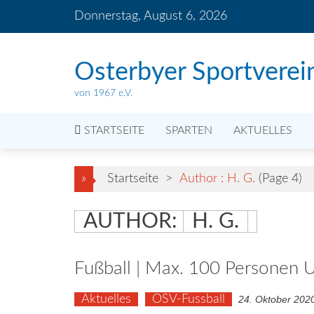
Skip
Donnerstag, August 6, 2026
to
content
Osterbyer Sportverei
von 1967 e.V.
STARTSEITE
SPARTEN
AKTUELLES
»
Startseite
>
Author : H. G.
(Page 4)
AUTHOR:
H. G.
Fußball | Max. 100 Personen 
Aktuelles
OSV-Fussball
24. Oktober 202