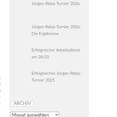
Jürgen-Retza-Turnier 2026
Jürgen-Retza-Turnier 2026:
Die Ergebnisse
Erfolgreicher Arbeitsdienst
am 28.03.
Erfolgreiches Jürgen-Retza-
s
Turnier 2025
n
u
l
r
ARCHIV
r
Archiv
e