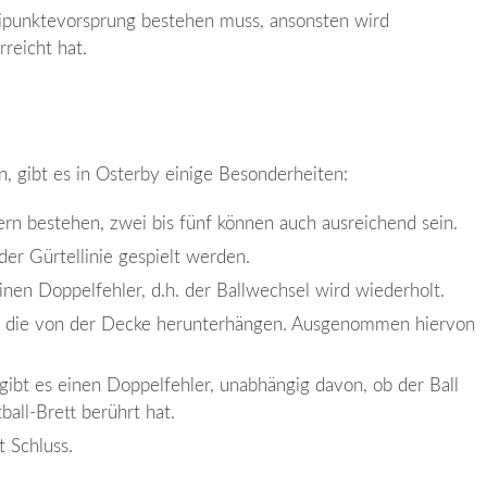
eipunktevorsprung bestehen muss, ansonsten wird
rreicht hat.
n, gibt es in Osterby einige Besonderheiten:
ern bestehen, zwei bis fünf können auch ausreichend sein.
der Gürtellinie gespielt werden.
inen Doppelfehler, d.h. der Ballwechsel wird wiederholt.
e, die von der Decke herunterhängen. Ausgenommen hiervon
 gibt es einen Doppelfehler, unabhängig davon, ob der Ball
all-Brett berührt hat.
 Schluss.