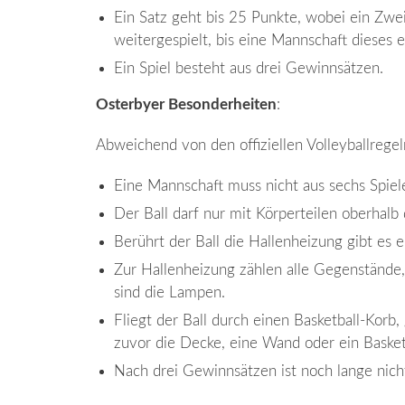
Ein Satz geht bis 25 Punkte, wobei ein Zw
weitergespielt, bis eine Mannschaft dieses e
Ein Spiel besteht aus drei Gewinnsätzen.
Osterbyer Besonderheiten
:
Abweichend von den offiziellen Volleyballregel
Eine Mannschaft muss nicht aus sechs Spiel
Der Ball darf nur mit Körperteilen oberhalb 
Berührt der Ball die Hallenheizung gibt es e
Zur Hallenheizung zählen alle Gegenständ
sind die Lampen.
Fliegt der Ball durch einen Basketball-Korb,
zuvor die Decke, eine Wand oder ein Basketb
Nach drei Gewinnsätzen ist noch lange nicht