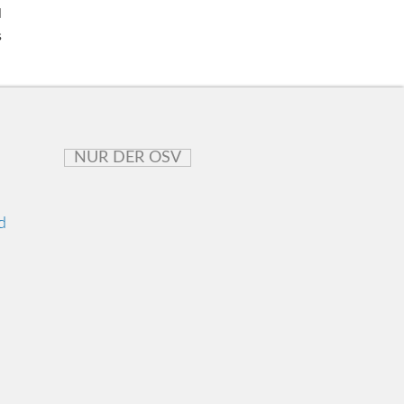
s
NUR DER OSV
d