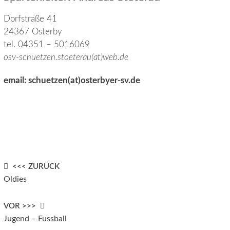
Dorfstraße 41
24367 Osterby
tel. 04351 – 5016069
osv-schuetzen.stoeterau(at)web.de
email: schuetzen(at)osterbyer-sv.de
Post
<<< ZURÜCK
Oldies
navigation
VOR >>>
Jugend – Fussball