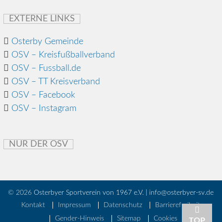
EXTERNE LINKS
Osterby Gemeinde
OSV – Kreisfußballverband
OSV – Fussball.de
OSV – TT Kreisverband
OSV – Facebook
OSV – Instagram
NUR DER OSV
© 2026
Osterbyer Sportverein von 1967 e.V. | info@osterbyer-sv.de
Kontakt
Impressum
Datenschutz
Barrierefreiheit
Gender-Hinweis
Sitemap
Cookies
TOP