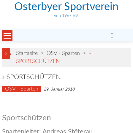
Skip
Osterbyer Sportverein
to
von 1967 e.V.
content
»
Startseite
>
OSV - Sparten
>
»
SPORTSCHÜTZEN
» SPORTSCHÜTZEN
OSV - Sparten
29. Januar 2018
Sportschützen
Spartenleiter: Andreas Stöterau