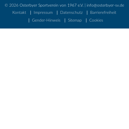
© 2026
Osterbyer Sportverein von 1967 e.V. | info@osterbyer-sv.de
Kontakt
Impressum
Datenschutz
Barrierefreiheit
Gender-Hinweis
Sitemap
Cookies