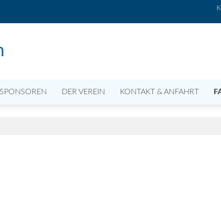
K
n
SPONSOREN
DER VEREIN
KONTAKT & ANFAHRT
F