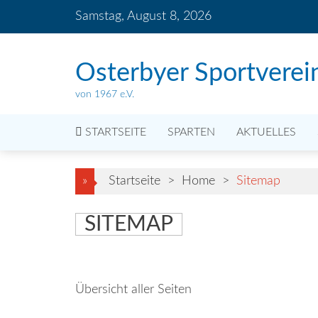
Skip
Samstag, August 8, 2026
to
content
Osterbyer Sportverei
von 1967 e.V.
STARTSEITE
SPARTEN
AKTUELLES
»
Startseite
>
Home
>
Sitemap
SITEMAP
Übersicht aller Seiten