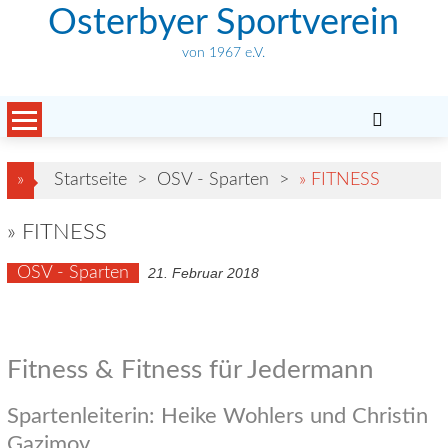
Skip
Osterbyer Sportverein
to
von 1967 e.V.
content
»
Startseite
>
OSV - Sparten
>
» FITNESS
» FITNESS
OSV - Sparten
21. Februar 2018
Fitness & Fitness für Jedermann
Spartenleiterin: Heike Wohlers und Christin
Gazimov