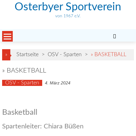
Skip
Osterbyer Sportverein
to
von 1967 e.V.
content
»
Startseite
>
OSV - Sparten
>
» BASKETBALL
» BASKETBALL
OSV - Sparten
4. März 2024
Basketball
Spartenleiter: Chiara Büßen