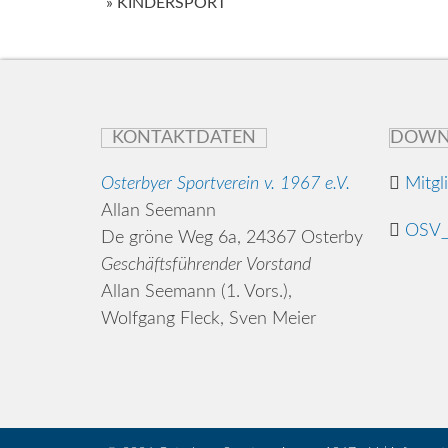
» KINDERSPORT
navigation
KONTAKTDATEN
DOWN
Osterbyer Sportverein v. 1967 e.V.
Mitgl
Allan Seemann
OSV_
De gröne Weg 6a, 24367 Osterby
Geschäftsführender Vorstand
Allan Seemann (1. Vors.),
Wolfgang Fleck, Sven Meier