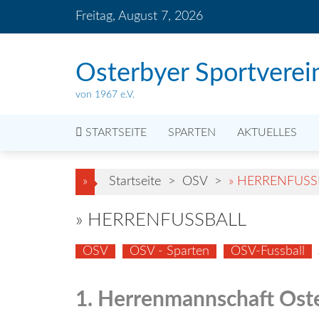
Skip
Freitag, August 7, 2026
to
content
Osterbyer Sportverei
von 1967 e.V.
STARTSEITE
SPARTEN
AKTUELLES
»
Startseite
>
OSV
>
» HERRENFUSS
» HERRENFUSSBALL
OSV
OSV - Sparten
OSV-Fussball
1. Herrenmannschaft Ost