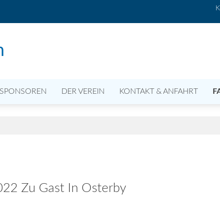
K
n
SPONSOREN
DER VEREIN
KONTAKT & ANFAHRT
F
2022 Zu Gast In Osterby