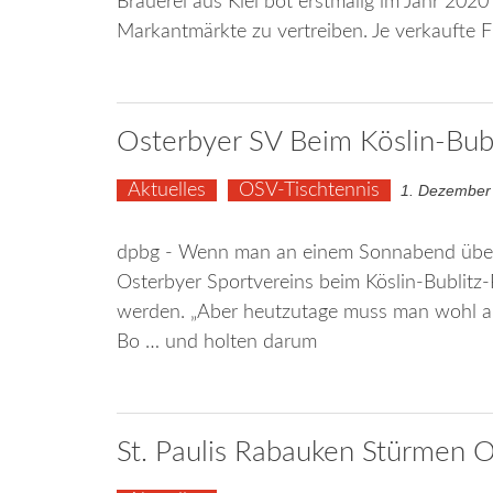
Brauerei aus Kiel bot erstmalig im Jahr 2020
Markantmärkte zu vertreiben. Je verkaufte F
Osterbyer SV Beim Köslin-Bubli
Aktuelles
OSV-Tischtennis
1. Dezember
dpbg - Wenn man an einem Sonnabend über 
Osterbyer Sportvereins beim Köslin-Bublitz-
werden. „Aber heutzutage muss man wohl all
Bo … und holten darum
St. Paulis Rabauken Stürmen O