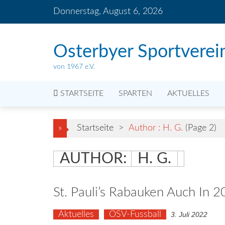
Skip
Donnerstag, August 6, 2026
to
content
Osterbyer Sportverei
von 1967 e.V.
STARTSEITE
SPARTEN
AKTUELLES
»
Startseite
>
Author : H. G.
(Page 2)
AUTHOR:
H. G.
St. Pauli’s Rabauken Auch In 
Aktuelles
OSV-Fussball
3. Juli 2022