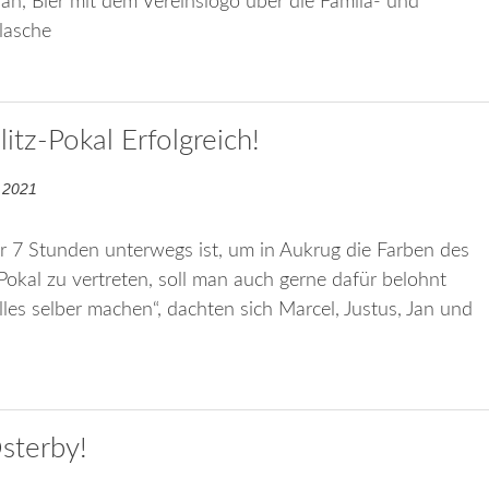
 an, Bier mit dem Vereinslogo über die Famila- und
lasche
tz-Pokal Erfolgreich!
 2021
7 Stunden unterwegs ist, um in Aukrug die Farben des
Pokal zu vertreten, soll man auch gerne dafür belohnt
es selber machen“, dachten sich Marcel, Justus, Jan und
sterby!