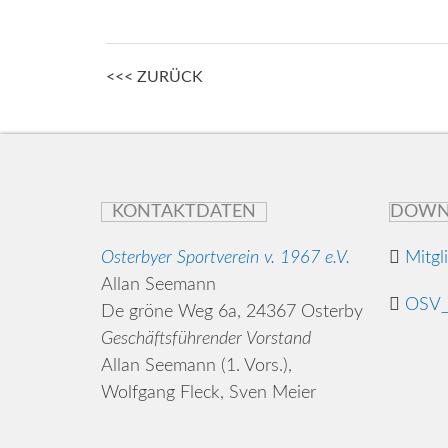
Posts
<<< ZURÜCK
navigation
KONTAKTDATEN
DOWN
Osterbyer Sportverein v. 1967 e.V.
Mitgl
Allan Seemann
OSV_
De gröne Weg 6a, 24367 Osterby
Geschäftsführender Vorstand
Allan Seemann (1. Vors.),
Wolfgang Fleck, Sven Meier