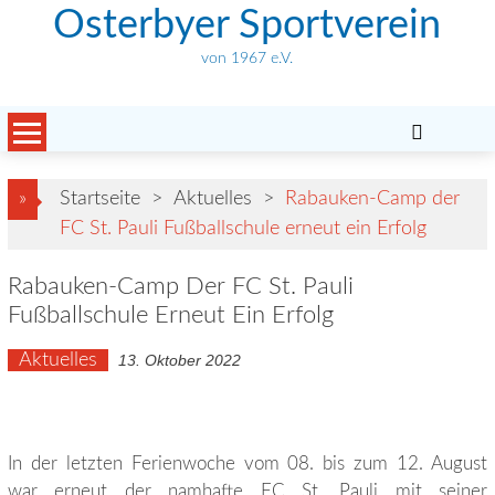
Skip
Osterbyer Sportverein
to
von 1967 e.V.
content
»
Startseite
>
Aktuelles
>
Rabauken-Camp der
FC St. Pauli Fußballschule erneut ein Erfolg
Rabauken-Camp Der FC St. Pauli
Fußballschule Erneut Ein Erfolg
Aktuelles
13. Oktober 2022
In der letzten Ferienwoche vom 08. bis zum 12. August
war erneut der namhafte FC St. Pauli mit seiner