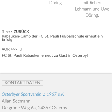
Döring.
mit Robert
Lohmann und Uwe
Döring.
Post
<<< ZURÜCK
Rabauken-Camp der FC St. Pauli Fußballschule erneut ein
Erfolg
navigation
VOR >>>
FC St. Pauli Rabauken erneut zu Gast in Osterby!
KONTAKTDATEN
Osterbyer Sportverein v. 1967 e.V.
Allan Seemann
De gröne Weg 6a, 24367 Osterby