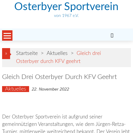
Skip
Osterbyer Sportverein
to
von 1967 e.V.
content
»
Startseite
>
Aktuelles
>
Gleich drei
Osterbyer durch KFV geehrt
Gleich Drei Osterbyer Durch KFV Geehrt
Aktuelles
22. November 2022
Der Osterbyer Sportverein ist aufgrund seiner
gemeinnützigen Veranstaltungen, wie dem Jürgen-Retza-
Turnier, mittlerweile weitreichend bekannt. Der Verein lebt