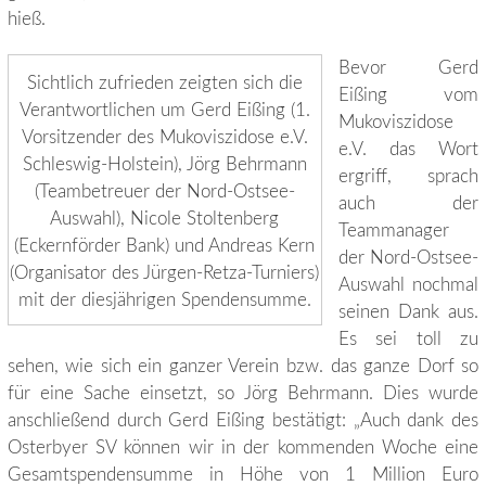
hieß.
Bevor Gerd
Sichtlich zufrieden zeigten sich die
Eißing vom
Verantwortlichen um Gerd Eißing (1.
Mukoviszidose
Vorsitzender des Mukoviszidose e.V.
e.V. das Wort
Schleswig-Holstein), Jörg Behrmann
ergriff, sprach
(Teambetreuer der Nord-Ostsee-
auch der
Auswahl), Nicole Stoltenberg
Teammanager
(Eckernförder Bank) und Andreas Kern
der Nord-Ostsee-
(Organisator des Jürgen-Retza-Turniers)
Auswahl nochmal
mit der diesjährigen Spendensumme.
seinen Dank aus.
Es sei toll zu
sehen, wie sich ein ganzer Verein bzw. das ganze Dorf so
für eine Sache einsetzt, so Jörg Behrmann. Dies wurde
anschließend durch Gerd Eißing bestätigt: „Auch dank des
Osterbyer SV können wir in der kommenden Woche eine
Gesamtspendensumme in Höhe von 1 Million Euro