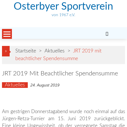
Skip
Osterbyer Sportverein
to
von 1967 e.V.
content
»
Startseite
>
Aktuelles
>
JRT 2019 mit
beachtlicher Spendensumme
JRT 2019 Mit Beachtlicher Spendensumme
Aktuelles
24. August 2019
Am gestrigen Donnerstagabend wurde noch einmal auf das
Jürgen-Retza-Turnier am 15. Juni 2019 zurückgeblickt.
Eine kleine Ungewissheit, ob der verregnete Samstag die