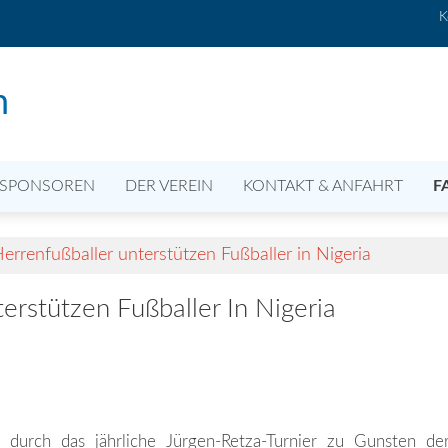
K
n
SPONSOREN
DER VEREIN
KONTAKT & ANFAHRT
F
errenfußballer unterstützen Fußballer in Nigeria
erstützen Fußballer In Nigeria
t durch das jährliche Jürgen-Retza-Turnier zu Gunsten de