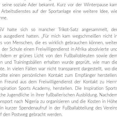
r seine soziale Ader bekannt. Kurz vor der Winterpause ka
Arbeitsdienstes auf der Sportanlage eine weitere Idee, wi
nne.
SV hatte sich so mancher Trikot-Satz angesammelt, de
rs ausgedient hatten. „Für mich kam wegschmeißen nicht i
kots von Menschen, die es wirklich gebrauchen können, weite
der Schule einen Freiwilligendienst in Afrika absolvierte un
achdem er grünes Licht von den Fußballobleuten sowie de
en und Trainingsbällen erhalten wurde geprüft, wie man di
. In vielen Fällen war nicht transparent dargestellt, wo di
te einen persönlichen Kontakt zum Empfänger herstellen
en Freund aus dem Freiwilligendienst der Kontakt zu Herr
iration Sports Academy, herstellen. Die Inspiration Sport
che Jugendliche in ihrer fußballerischen Ausbildung. Nachde
ransport nach Nigeria zu organisieren und die Kosten in Höh
 kurzer Spendenaufruf in der Fußballabteilung des Verein
uf den Postweg gebracht werden.