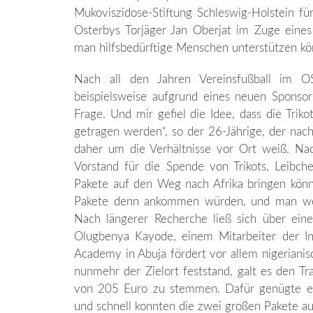
Mukoviszidose-Stiftung Schleswig-Holstein fü
Osterbys Torjäger Jan Oberjat im Zuge eines 
man hilfsbedürftige Menschen unterstützen kö
Nach all den Jahren Vereinsfußball im O
beispielsweise aufgrund eines neuen Sponso
Frage. Und mir gefiel die Idee, dass die Tri
getragen werden“, so der 26-Jährige, der nach 
daher um die Verhältnisse vor Ort weiß. N
Vorstand für die Spende von Trikots, Leibch
Pakete auf den Weg nach Afrika bringen könnte
Pakete denn ankommen würden, und man woll
Nach längerer Recherche ließ sich über ein
Olugbenya Kayode, einem Mitarbeiter der Insp
Academy in Abuja fördert vor allem nigerianis
nunmehr der Zielort feststand, galt es den T
von 205 Euro zu stemmen. Dafür genügte ein
und schnell konnten die zwei großen Pakete a