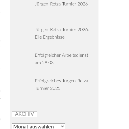
Jürgen-Retza-Turnier 2026
m
e
Jürgen-Retza-Turnier 2026:
r
Die Ergebnisse
n
r
d
Erfolgreicher Arbeitsdienst
m
am 28.03.
e
e
Erfolgreiches Jürgen-Retza-
.
Turnier 2025
n
s
m
e
ARCHIV
s
Archiv