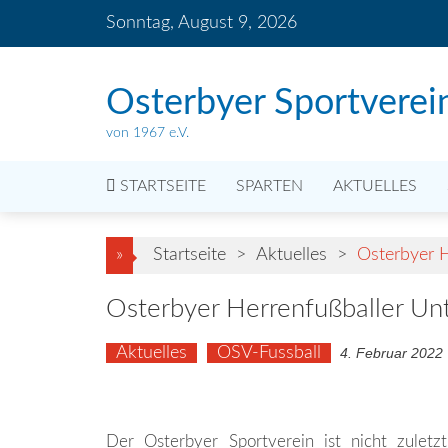
Skip
Sonntag, August 9, 2026
to
content
Osterbyer Sportverei
von 1967 e.V.
STARTSEITE
SPARTEN
AKTUELLES
»
Startseite
>
Aktuelles
>
Osterbyer H
Osterbyer Herrenfußballer Unt
Aktuelles
OSV-Fussball
4. Februar 2022
Der Osterbyer Sportverein ist nicht zuletz