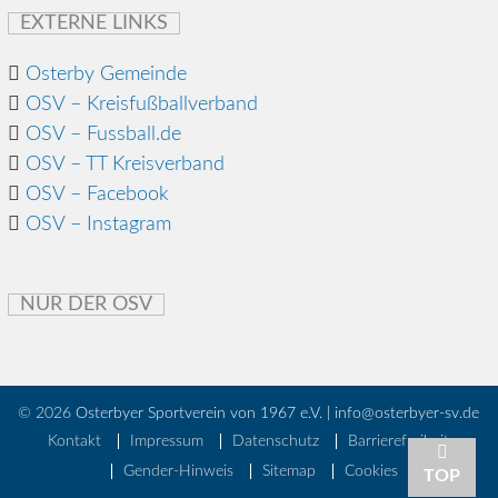
EXTERNE LINKS
Osterby Gemeinde
OSV – Kreisfußballverband
OSV – Fussball.de
OSV – TT Kreisverband
OSV – Facebook
OSV – Instagram
NUR DER OSV
© 2026
Osterbyer Sportverein von 1967 e.V. | info@osterbyer-sv.de
Kontakt
Impressum
Datenschutz
Barrierefreiheit
Gender-Hinweis
Sitemap
Cookies
TOP