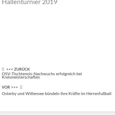
Hallenturnier 2019
Post
<<< ZURÜCK
OSV-Tischtennis-Nachwuchs erfolgreich bei
Kreismeisterschaften
navigation
VOR >>>
Osterby und Wittensee bündeln ihre Kräfte im Herrenfußball