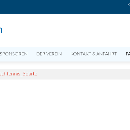
K
n
SPONSOREN
DER VEREIN
KONTAKT & ANFAHRT
F
schtennis_Sparte