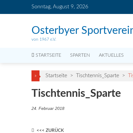
Skip
Sonntag, August 9, 2026
to
content
Osterbyer Sportverei
von 1967 e.V.
STARTSEITE
SPARTEN
AKTUELLES
»
Startseite
>
Tischtennis_Sparte
>
Ti
Tischtennis_Sparte
24. Februar 2018
Post
<<< ZURÜCK