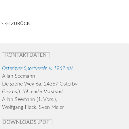
Posts
<<< ZURÜCK
navigation
KONTAKTDATEN
Osterbyer Sportverein v. 1967 e.V.
Allan Seemann
De gröne Weg 6a, 24367 Osterby
Geschäftsführender Vorstand
Allan Seemann (1. Vors.),
Wolfgang Fleck, Sven Meier
DOWNLOADS .PDF