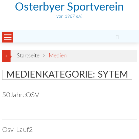
Skip
Osterbyer Sportverein
to
von 1967 e.V.
content
»
Startseite
>
Medien
MEDIENKATEGORIE: SYTEM
50JahreOSV
Osv-Lauf2