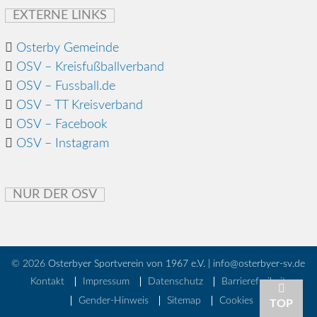
EXTERNE LINKS
Osterby Gemeinde
OSV – Kreisfußballverband
OSV – Fussball.de
OSV – TT Kreisverband
OSV – Facebook
OSV – Instagram
NUR DER OSV
© 2026
Osterbyer Sportverein von 1967 e.V. | info@osterbyer-sv.de
Kontakt
Impressum
Datenschutz
Barrierefreiheit
Gender-Hinweis
Sitemap
Cookies
TOP