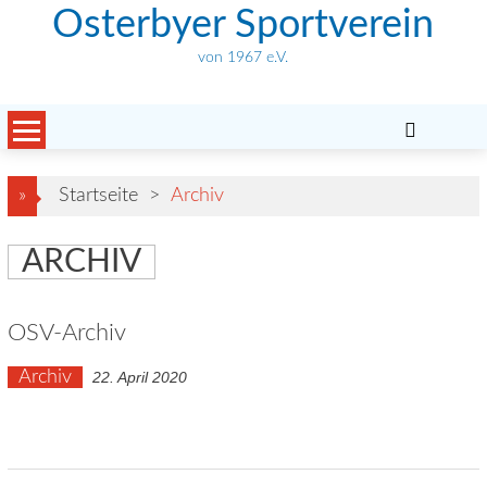
Skip
Osterbyer Sportverein
to
von 1967 e.V.
content
»
Startseite
>
Archiv
ARCHIV
OSV-Archiv
Archiv
22. April 2020