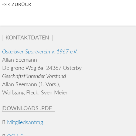
Posts
<<< ZURÜCK
navigation
KONTAKTDATEN
Osterbyer Sportverein v. 1967 e.V.
Allan Seemann
De gröne Weg 6a, 24367 Osterby
Geschäftsführender Vorstand
Allan Seemann (1. Vors.),
Wolfgang Fleck, Sven Meier
DOWNLOADS .PDF
Mitgliedsantrag