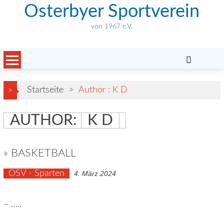
Skip
Osterbyer Sportverein
to
von 1967 e.V.
content
»
Startseite
>
Author : K D
AUTHOR:
K D
» BASKETBALL
OSV - Sparten
4. März 2024
– …..