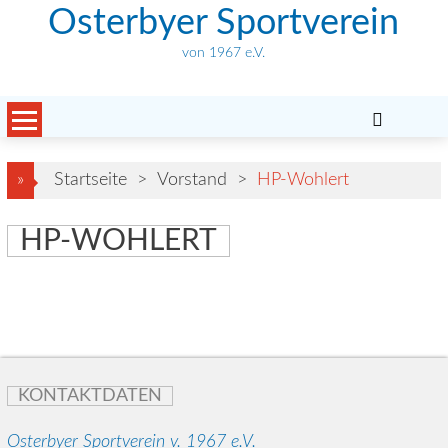
Skip
Osterbyer Sportverein
to
von 1967 e.V.
content
»
Startseite
>
Vorstand
>
HP-Wohlert
HP-WOHLERT
KONTAKTDATEN
Osterbyer Sportverein v. 1967 e.V.