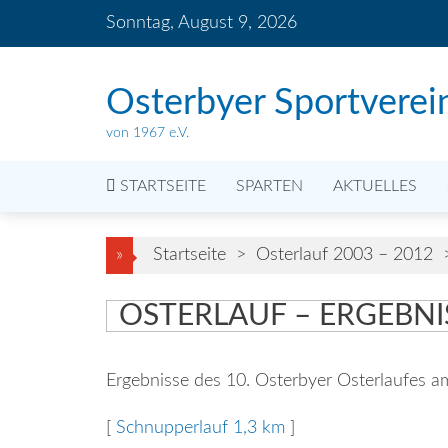
Skip
Sonntag, August 9, 2026
to
content
Osterbyer Sportverei
von 1967 e.V.
STARTSEITE
SPARTEN
AKTUELLES
»
Startseite
>
Osterlauf 2003 – 2012
OSTERLAUF – ERGEBNIS
Ergebnisse des 10. Osterbyer Osterlaufes 
[
Schnupperlauf 1,3 km
]